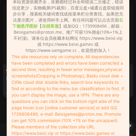
本站资源依赖齐全，依赖都经过补全和错误二次修正，错误
信息更少，实物截屏(PS裁剪)，百度云盘+城通云盘双链接同
步分享，搜索框关键词查找或按菜单栏分类查找。如果您无
法显示图片，请使用科学上网。有任何问题可以点击页面
右
下侧悬浮图标
【
在线客服
】或加QQ：1739908496，邮箱：
Beixigames@proton.me
。推广可获10%佣金(10%+1%上
不封顶)。请各位会员收藏本站网址 https://www.beixi.vip
或 https://www.beixi.games 或
https://www.vamgame.cc，欢迎您的加入！
This site resources rely on complete, All dependencies
have been completed and errors have been corrected a
second time, resulting in fewer error messages,physical
AI大神图（带参数）
AI大神图（带参数）
screenshots(Cropping in Photoshop), Baidu cloud disk +
Stable Diffusion大神AI图
Stable Diffusion大神AI图
Ctfile cloud disk double links, search box keywords to
【带参数】【超清】【4K】
【带参数】【超清】【4K】
find or according to the menu bar classification to find. If
2023-05-23
2023-05-23
you can't display the image, use a VPN. There are any
questions you can click on the bottom right side of the
page hover icon [online customer service] or add QQ:
1
2
3
下一页
1739908496, e-mail:
Beixigames@proton.me
. Promote
can get 10% commission (10% +1% on the uncapped).
Please members of the collection site URL
Copyleft © 2022-2026 beixi.vip - All Rights Freedom！
https://www.beixi.vip or https://www.beixi.games or