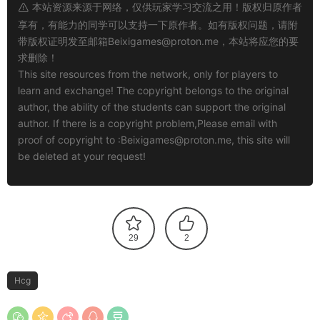
本站资源来源于网络，仅供玩家学习交流之用！版权归原作者
享有，有能力的同学可以支持一下原作者。如有版权问题，请附
带版权证明发至邮箱
Beixigames@proton.me
，本站将应您的要
求删除！
This site resources from the network, only for players to
learn and exchange! The copyright belongs to the original
author, the ability of the students can support the original
author. If there is a copyright problem,Please email with
proof of copyright to :
Beixigames@proton.me
, this site will
be deleted at your request!
29
2
Hcg