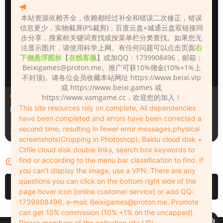
本站资源依赖齐全，依赖都经过补全和错误二次修正，错误
信息更少，实物截屏(PS裁剪)，百度云盘+城通云盘双链接同
步分享，搜索框关键词查找或按菜单栏分类查找。如果您无
法显示图片，请使用科学上网。有任何问题可以点击页面
右
下侧悬浮图标
【
在线客服
】或加QQ：1739908496，邮箱：
Beixigames@proton.me
。推广可获10%佣金(10%+1%上
不封顶)。请各位会员收藏本站网址 https://www.beixi.vip
或 https://www.beixi.games 或
人物（Looks）
人物（Looks）
https://www.vamgame.cc，欢迎您的加入！
This site resources rely on complete, All dependencies
Monica_2_2_2
Lizhen2025
have been completed and errors have been corrected a
second time, resulting in fewer error messages,physical
3天前
4天前
screenshots(Cropping in Photoshop), Baidu cloud disk +
Ctfile cloud disk double links, search box keywords to
find or according to the menu bar classification to find. If
评论
0
you can't display the image, use a VPN. There are any
questions you can click on the bottom right side of the
请先
登录
page hover icon [online customer service] or add QQ:
1739908496, e-mail:
Beixigames@proton.me
. Promote
can get 10% commission (10% +1% on the uncapped).
Please members of the collection site URL