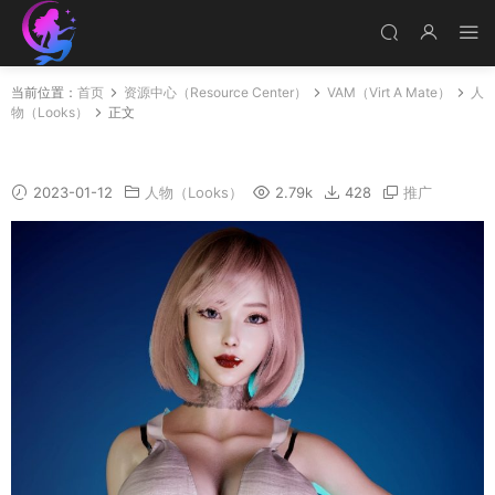
当前位置：
首页
资源中心（Resource Center）
VAM（Virt A Mate）
人
物（Looks）
正文
Hcg-啊晴3_1
2023-01-12
人物（Looks）
2.79k
428
推广