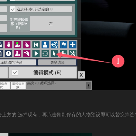
击上方的 选择现有，再点击刚刚保存的人物预设即可以替换掉选