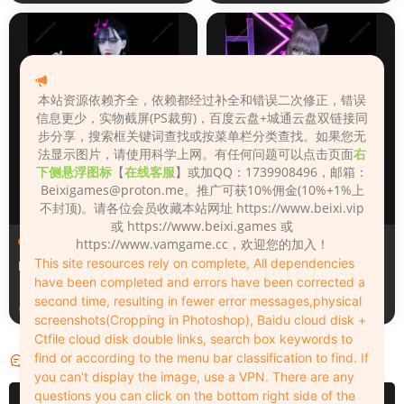
本站资源依赖齐全，依赖都经过补全和错误二次修正，错误
信息更少，实物截屏(PS裁剪)，百度云盘+城通云盘双链接同
步分享，搜索框关键词查找或按菜单栏分类查找。如果您无
法显示图片，请使用科学上网。有任何问题可以点击页面
右
下侧悬浮图标
【
在线客服
】或加QQ：1739908496，邮箱：
Beixigames@proton.me
。推广可获10%佣金(10%+1%上
不封顶)。请各位会员收藏本站网址 https://www.beixi.vip
或 https://www.beixi.games 或
人物（Looks）
人物（Looks）
https://www.vamgame.cc，欢迎您的加入！
This site resources rely on complete, All dependencies
Monica_2_2_2
Lizhen2025
have been completed and errors have been corrected a
second time, resulting in fewer error messages,physical
3天前
4天前
screenshots(Cropping in Photoshop), Baidu cloud disk +
Ctfile cloud disk double links, search box keywords to
find or according to the menu bar classification to find. If
评论
0
you can't display the image, use a VPN. There are any
questions you can click on the bottom right side of the