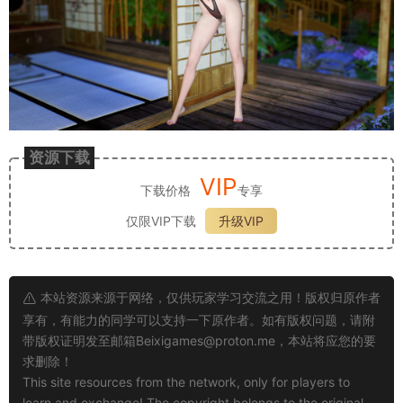
资源下载
VIP
下载价格
专享
仅限VIP下载
升级VIP
本站资源来源于网络，仅供玩家学习交流之用！版权归原作者
享有，有能力的同学可以支持一下原作者。如有版权问题，请附
带版权证明发至邮箱
Beixigames@proton.me
，本站将应您的要
求删除！
This site resources from the network, only for players to
learn and exchange! The copyright belongs to the original