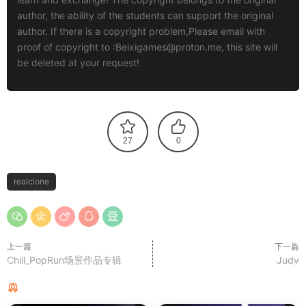
author, the ability of the students can support the original
author. If there is a copyright problem,Please email with
proof of copyright to :
Beixigames@proton.me
, this site will
be deleted at your request!
27
0
realclone
上一篇
下一篇
Chill_PopRun场景作品专辑
Judy
猜你喜欢