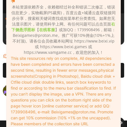
本站资源依赖齐全，依赖都经过补全和错误二次修正，错误
信息更少，实物截屏(PS裁剪)，百度云盘+城通云盘双链接同
步分享，搜索框关键词查找或按菜单栏分类查找。如果您无
人物（Looks）
人物（Looks）
法显示图片，请使用科学上网。有任何问题可以点击页面
右
Monica_2_2_2
Lizhen2025
下侧悬浮图标
【
在线客服
】或加QQ：1739908496，邮箱：
Beixigames@proton.me
。推广可获10%佣金(10%+1%上
4天前
4天前
不封顶)。请各位会员收藏本站网址 https://www.beixi.vip
或 https://www.beixi.games 或
https://www.vamgame.cc，欢迎您的加入！
评论
1
This site resources rely on complete, All dependencies
have been completed and errors have been corrected a
请先
登录
second time, resulting in fewer error messages,physical
screenshots(Cropping in Photoshop), Baidu cloud disk +
Ctfile cloud disk double links, search box keywords to
var快照的照片跟这个不一样，依赖显示缺了头发，hub没
find or according to the menu bar classification to find. If
有，你有吗
you can't display the image, use a VPN. There are any
questions you can click on the bottom right side of the
cpd15626162064
2024-05-31
0
page hover icon [online customer service] or add QQ:
1739908496, e-mail:
Beixigames@proton.me
. Promote
can get 10% commission (10% +1% on the uncapped).
Please members of the collection site URL