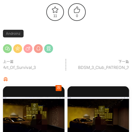
11
0
Androinz
上一篇
下一篇
Art_Of_Survival_3
BDSM_3_Club_PATREON_3
猜你喜欢
荐