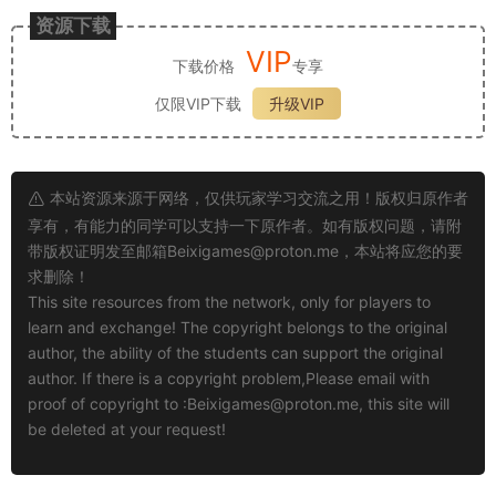
资源下载
VIP
下载价格
专享
仅限VIP下载
升级VIP
本站资源来源于网络，仅供玩家学习交流之用！版权归原作者
享有，有能力的同学可以支持一下原作者。如有版权问题，请附
带版权证明发至邮箱
Beixigames@proton.me
，本站将应您的要
求删除！
This site resources from the network, only for players to
learn and exchange! The copyright belongs to the original
author, the ability of the students can support the original
author. If there is a copyright problem,Please email with
proof of copyright to :
Beixigames@proton.me
, this site will
be deleted at your request!