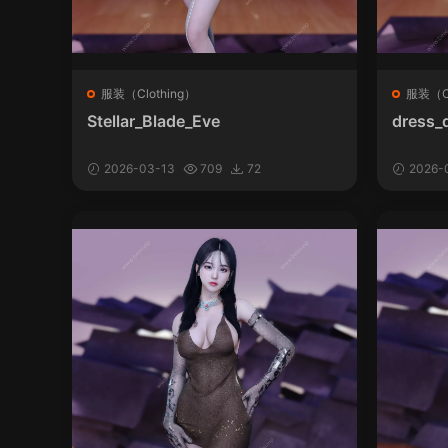
服装（Clothing）
服装（Cl
Stellar_Blade_Eve
dress_
2026-03-13
709
72
2026-