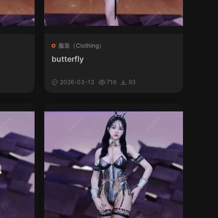
服装（Clothing）
butterfly
2026-03-13
716
93