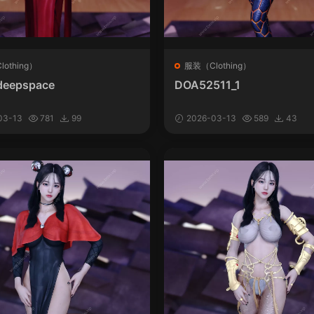
othing）
服装（Clothing）
deepspace
DOA52511_1
03-13
781
99
2026-03-13
589
43