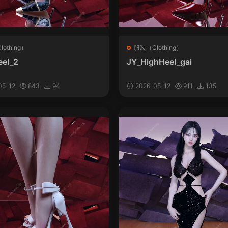
othing）
服装（Clothing）
eel_2
JY_HighHeel_gai
05-12
843
94
2026-05-12
911
135