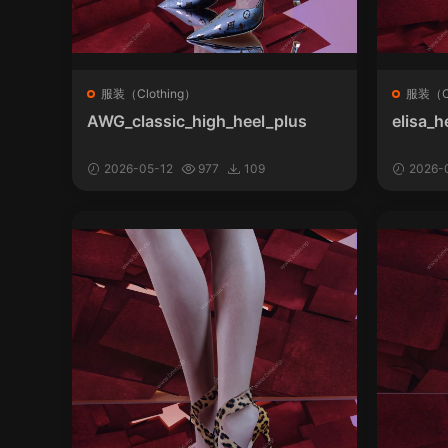
服装（Clothing）
服装（Cl
AWG_classic_high_heel_plus
elisa_h
2026-05-12
977
109
2026-