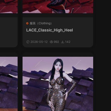
服装（Clothing）
LACE_Classic_High_Heel
2026-05-12
992
142