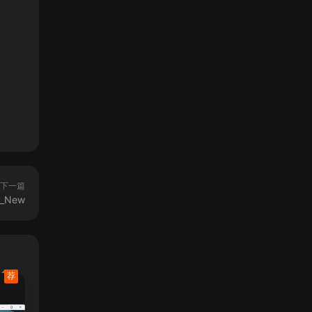
下一篇
d_New
荐