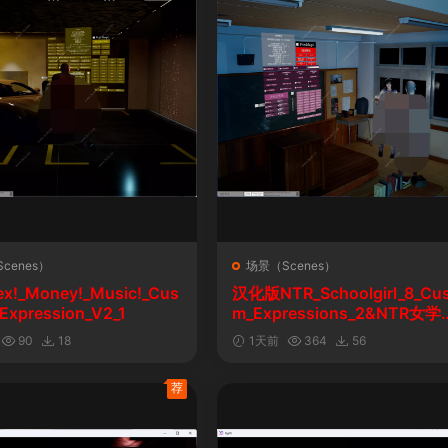
cenes）
场景（Scenes）
ex!_Money!_Music!_Cus
汉化版NTR_Schoolgirl_8_Cu
Expression_V2_1
m_Expressions_2&NTR女学
自定义表情
90
18
1天前
364
56
荐