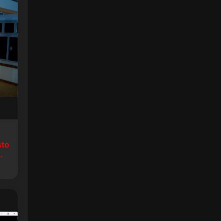
sto
生8