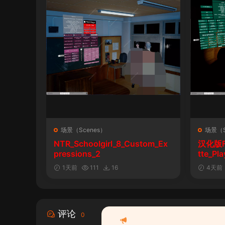
场景（Scenes）
场景（S
NTR_Schoolgirl_8_Custom_Ex
汉化版Fal
pressions_2
tte_P
陨落》
1天前
111
16
4天前
评论
0