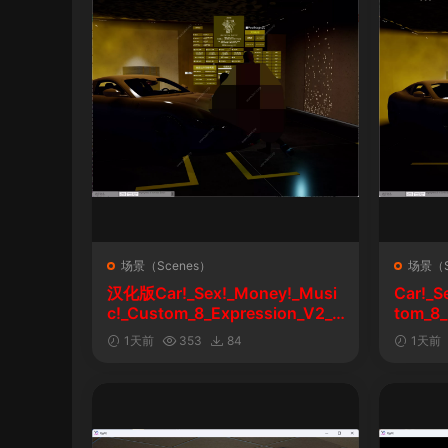
场景（Scenes）
场景（S
汉化版Car!_Sex!_Money!_Musi
Car!_S
c!_Custom_8_Expression_V2_1
tom_8_
&车！性！钱！音乐！自定义表情
1天前
353
84
1天前