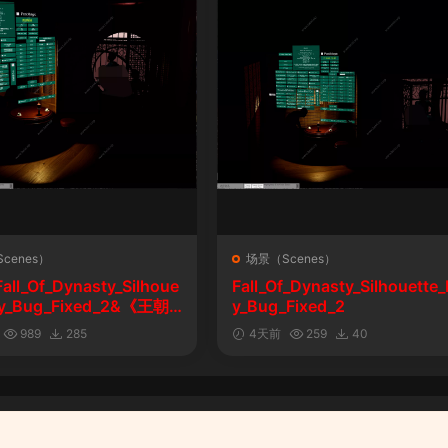
cenes）
场景（Scenes）
l_Of_Dynasty_Silhoue
Fall_Of_Dynasty_Silhouette_
lay_Bug_Fixed_2&《王朝
y_Bug_Fixed_2
剪影玩法修复版
989
285
4天前
259
40