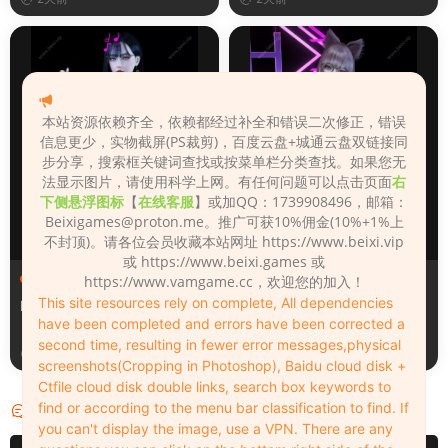
本站资源依赖齐全，依赖都经过补全和错误二次修正，错误
信息更少，实物截屏(PS裁剪)，百度云盘+城通云盘双链接同
步分享，搜索框关键词查找或按菜单栏分类查找。如果您无
法显示图片，请使用科学上网。有任何问题可以点击页面
右
下侧悬浮图标
【
在线客服
】或加QQ：1739908496，邮箱：
Beixigames@proton.me
。推广可获10%佣金(10%+1%上
不封顶)。请各位会员收藏本站网址 https://www.beixi.vip
或 https://www.beixi.games 或
人物（Looks）
人物（Looks）
https://www.vamgame.cc，欢迎您的加入！
This site resources rely on complete, All dependencies
Monica_2_2_2
Lizhen2025
have been completed and errors have been corrected a
second time, resulting in fewer error messages,physical
2天前
3天前
screenshots(Cropping in Photoshop), Baidu cloud disk +
Ctfile cloud disk double links, search box keywords to
find or according to the menu bar classification to find. If
评论
0
you can't display the image, use a VPN. There are any