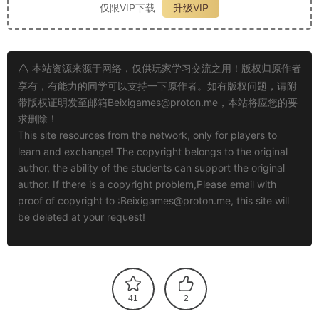
仅限VIP下载
升级VIP
本站资源来源于网络，仅供玩家学习交流之用！版权归原作者
享有，有能力的同学可以支持一下原作者。如有版权问题，请附
带版权证明发至邮箱
Beixigames@proton.me
，本站将应您的要
求删除！
This site resources from the network, only for players to
learn and exchange! The copyright belongs to the original
author, the ability of the students can support the original
author. If there is a copyright problem,Please email with
proof of copyright to :
Beixigames@proton.me
, this site will
be deleted at your request!
41
2