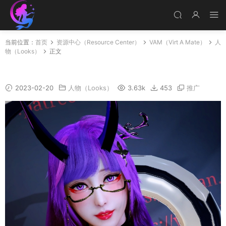
当前位置：
首页
资源中心（Resource Center）
VAM（Virt A Mate）
人
物（Looks）
正文
夜雨春澜
2023-02-20
人物（Looks）
3.63k
453
推广