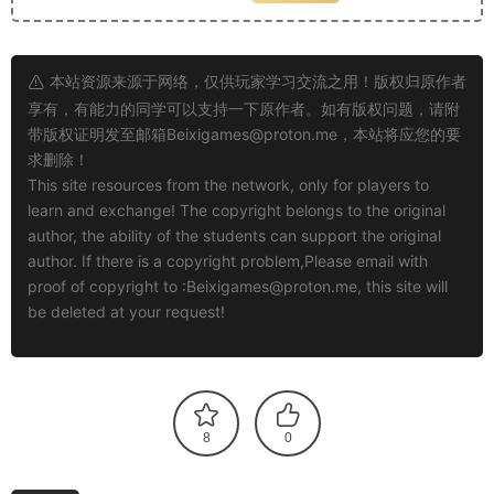
本站资源来源于网络，仅供玩家学习交流之用！版权归原作者
享有，有能力的同学可以支持一下原作者。如有版权问题，请附
带版权证明发至邮箱
Beixigames@proton.me
，本站将应您的要
求删除！
This site resources from the network, only for players to
learn and exchange! The copyright belongs to the original
author, the ability of the students can support the original
author. If there is a copyright problem,Please email with
proof of copyright to :
Beixigames@proton.me
, this site will
be deleted at your request!
8
0