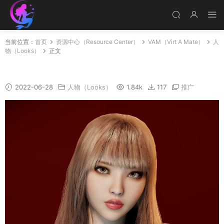
当前位置：
首页
资源中心（Resource Center）
VAM（Virt A Mate）
人
物（Looks）
正文
人物 Meako
2022-06-28
人物（Looks）
1.84k
117
推广