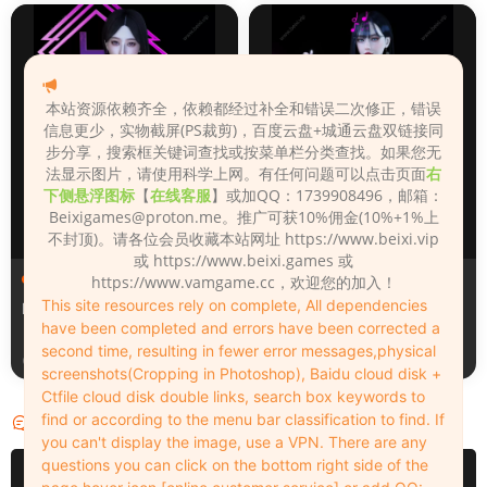
本站资源依赖齐全，依赖都经过补全和错误二次修正，错误
信息更少，实物截屏(PS裁剪)，百度云盘+城通云盘双链接同
步分享，搜索框关键词查找或按菜单栏分类查找。如果您无
法显示图片，请使用科学上网。有任何问题可以点击页面
右
下侧悬浮图标
【
在线客服
】或加QQ：1739908496，邮箱：
Beixigames@proton.me
。推广可获10%佣金(10%+1%上
不封顶)。请各位会员收藏本站网址 https://www.beixi.vip
或 https://www.beixi.games 或
人物（Looks）
人物（Looks）
https://www.vamgame.cc，欢迎您的加入！
This site resources rely on complete, All dependencies
Bingzi1_0_2
Monica_2_2_2
have been completed and errors have been corrected a
second time, resulting in fewer error messages,physical
4天前
4天前
screenshots(Cropping in Photoshop), Baidu cloud disk +
Ctfile cloud disk double links, search box keywords to
find or according to the menu bar classification to find. If
评论
0
you can't display the image, use a VPN. There are any
questions you can click on the bottom right side of the
请先
登录