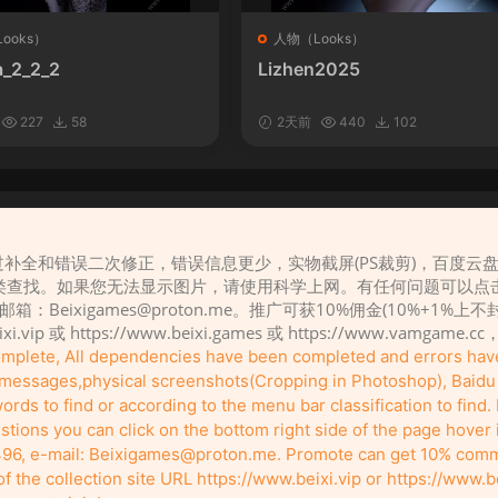
ooks）
人物（Looks）
_2_2_2
Lizhen2025
227
58
2天前
440
102
补全和错误二次修正，错误信息更少，实物截屏(PS裁剪)，百度云
请先
登录
类查找。如果您无法显示图片，请使用科学上网。有任何问题可以点
，邮箱：
Beixigames@proton.me
。推广可获10%佣金(10%+1%上
eixi.vip 或 https://www.beixi.games 或 https://www.vamg
complete, All dependencies have been completed and errors ha
r messages,physical screenshots(Cropping in Photoshop), Baidu c
rds to find or according to the menu bar classification to find. I
tions you can click on the bottom right side of the page hover
96, e-mail:
Beixigames@proton.me
. Promote can get 10% comm
Copyleft © 2022-2026 beixi.vip - All Rights Freedom！
the collection site URL https://www.beixi.vip or https://www.b
有能力的同学可以去支持一下原创作者（我们绝对支持），当然了，您加入这里我们
pport the original creators if you can (we definitely do), and of course, you're defi