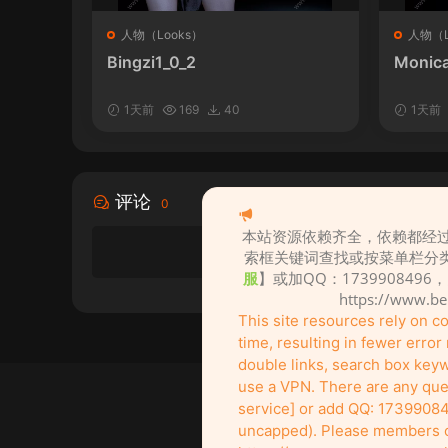
人物（Looks）
人物（L
Bingzi1_0_2
Monica
1天前
169
40
1天前
评论
0
本站资源依赖齐全，依赖都经过
索框关键词查找或按菜单栏分
服
】或加QQ：1739908496
https://www.b
This site resources rely on 
time, resulting in fewer erro
double links, search box keywo
use a VPN. There are any ques
service] or add QQ: 17399084
uncapped). Please members of 
创作不易！
It's not easy to create! Go su