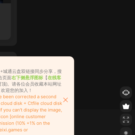
盘+城通云盘双链接同步分享，搜
击页面
右下侧悬浮图标
【
在线客
不封顶)。请各位会员收藏本站网址
ame.cc，欢迎您的加入！
ve been corrected a second
loud disk + Ctfile cloud disk
f you can't display the image,
 icon [online customer
ission (10% +1% on the
eixi.games or
也绝对欢迎！
nitely welcome to join us here!