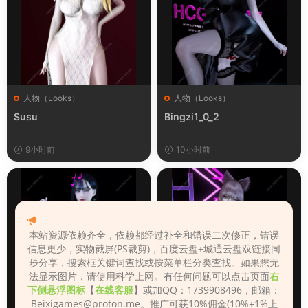
人物（Looks）
人物（Looks）
Susu
Bingzi1_0_2
9小时前
10小时前
本站资源依赖齐全，依赖都经过补全和错误二次修正，错误
信息更少，实物截屏(PS裁剪)，百度云盘+城通云盘双链接同
步分享，搜索框关键词查找或按菜单栏分类查找。如果您无
法显示图片，请使用科学上网。有任何问题可以点击页面
右
下侧悬浮图标
【
在线客服
】或加QQ：1739908496，邮箱：
Beixigames@proton.me
。推广可获10%佣金(10%+1%上