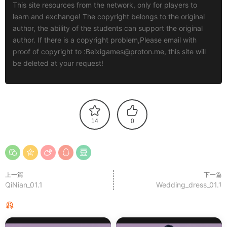
This site resources from the network, only for players to
learn and exchange! The copyright belongs to the original
author, the ability of the students can support the original
author. If there is a copyright problem,Please email with
proof of copyright to :
Beixigames@proton.me
, this site will
be deleted at your request!
14
0
上一篇
下一篇
QiNian_01.1
Wedding_dress_01.1
猜你喜欢