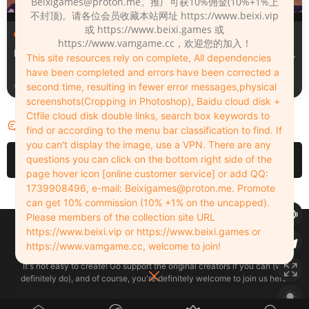
Beixigames@proton.me
。推广可获10%佣金(10%+1%上
不封顶)。请各位会员收藏本站网址 https://www.beixi.vip
或 https://www.beixi.games 或
服装（Clothing）
服装（Clothing）
https://www.vamgame.cc，欢迎您的加入！
Leopard_print_office_suit
Lacquer_leather_two_tone_
This site resources rely on complete, All dependencies
tight_mini_skirt
have been completed and errors have been corrected a
2周前
2周前
second time, resulting in fewer error messages,physical
screenshots(Cropping in Photoshop), Baidu cloud disk +
Ctfile cloud disk double links, search box keywords to
评论
1
find or according to the menu bar classification to find. If
you can't display the image, use a VPN. There are any
请先
登录
questions you can click on the bottom right side of the
page hover icon [online customer service] or add QQ:
1739908496, e-mail:
Beixigames@proton.me
. Promote
can get 10% commission (10% +1% on the uncapped).
Please members of the collection site URL
Copyleft © 2022-2026 beixi.vip - All Rights Freedom！
https://www.beixi.vip or https://www.beixi.games or
创作不易！有能力的同学可以去支持一下原创作者（我们绝对支持），当然
https://www.vamgame.cc, welcome to join!
了，您加入这里我们也绝对欢迎！
It's not easy to create! Go support the original creators if you can (we
definitely do), and of course, you're definitely welcome to join us here!