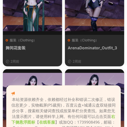
服装（Clothing）
服装（Clothing）
舞间花套装
ArenaDominator_Outfit_3
2周前
2周前
本站资源依赖齐全，依赖都经过补全和错误二次修正，错误
信息更少，实物截屏(PS裁剪)，百度云盘+城通云盘双链接同
步分享，搜索框关键词查找或按菜单栏分类查找。如果您无
法显示图片，请使用科学上网。有任何问题可以点击页面
右
下侧悬浮图标
【
在线客服
】或加QQ：1739908496，邮箱：