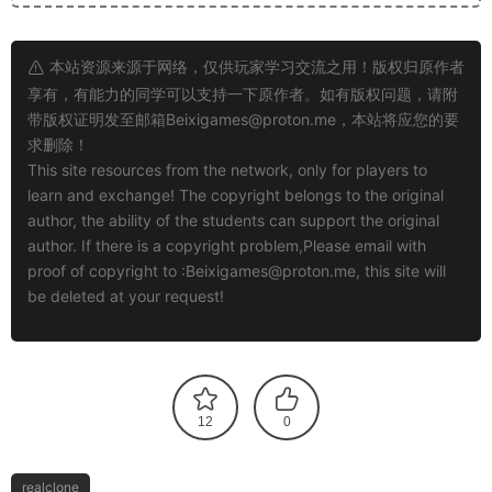
本站资源来源于网络，仅供玩家学习交流之用！版权归原作者
享有，有能力的同学可以支持一下原作者。如有版权问题，请附
带版权证明发至邮箱
Beixigames@proton.me
，本站将应您的要
求删除！
This site resources from the network, only for players to
learn and exchange! The copyright belongs to the original
author, the ability of the students can support the original
author. If there is a copyright problem,Please email with
proof of copyright to :
Beixigames@proton.me
, this site will
be deleted at your request!
12
0
realclone