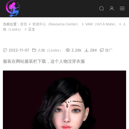
当前位置：
首页
资源中心（Resource Center）
VAM（Virt A Mate）
人
物（Looks）
正文
Chris
2022-11-07
人物（Looks）
2.26k
284
推广
服装在网站服装栏下载，这个人物没穿衣服