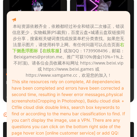
本站资源依赖齐全，依赖都经过补全和错误二次修正，错误
信息更少，实物截屏(PS裁剪)，百度云盘+城通云盘双链接同
步分享，搜索框关键词查找或按菜单栏分类查找。如果您无
法显示图片，请使用科学上网。有任何问题可以点击页面
右
下侧悬浮图标
【
在线客服
】或加QQ：1739908496，邮箱：
Beixigames@proton.me
。推广可获10%佣金(10%+1%上
不封顶)。请各位会员收藏本站网址 https://www.beixi.vip
或 https://www.beixi.games 或
人物（Looks）
人物（Looks）
https://www.vamgame.cc，欢迎您的加入！
This site resources rely on complete, All dependencies
Monica_2_2_2
Lizhen2025
have been completed and errors have been corrected a
second time, resulting in fewer error messages,physical
1天前
2天前
screenshots(Cropping in Photoshop), Baidu cloud disk +
Ctfile cloud disk double links, search box keywords to
find or according to the menu bar classification to find. If
评论
0
you can't display the image, use a VPN. There are any
questions you can click on the bottom right side of the
请先
登录
page hover icon [online customer service] or add QQ: