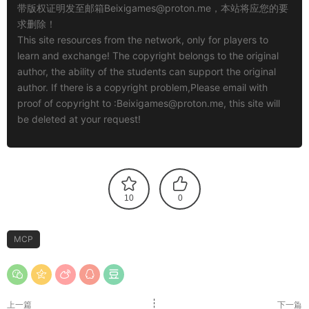
带版权证明发至邮箱
Beixigames@proton.me
，本站将应您的要
求删除！
This site resources from the network, only for players to
learn and exchange! The copyright belongs to the original
author, the ability of the students can support the original
author. If there is a copyright problem,Please email with
proof of copyright to :
Beixigames@proton.me
, this site will
be deleted at your request!
10
0
MCP
上一篇
下一篇