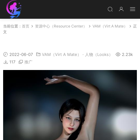
当前位置：
首页
资源中心（Resource Center）
VAM（Virt A Mate）
正
文
Shangni
2022-06-07
VAM（Virt A Mate）
·
人物（Looks）
2.23k
117
推广