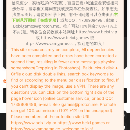
信息更少，实物截屏(PS裁剪)，百度云盘+城通云盘双链接同
步分享，搜索框关键词查找或按菜单栏分类查找。如果您无
法显示图片，请使用科学上网。有任何问题可以点击页面
右
下侧悬浮图标
【
在线客服
】或加QQ：1739908496，邮箱：
Beixigames@proton.me
。推广可获10%佣金(10%+1%上
不封顶)。请各位会员收藏本站网址 https://www.beixi.vip
或 https://www.beixi.games 或
人物（Looks）
人物（Looks）
https://www.vamgame.cc，欢迎您的加入！
This site resources rely on complete, All dependencies
Monica_2_2_2
Lizhen2025
have been completed and errors have been corrected a
second time, resulting in fewer error messages,physical
3天前
4天前
screenshots(Cropping in Photoshop), Baidu cloud disk +
Ctfile cloud disk double links, search box keywords to
find or according to the menu bar classification to find. If
评论
0
you can't display the image, use a VPN. There are any
questions you can click on the bottom right side of the
请先
登录
page hover icon [online customer service] or add QQ:
1739908496, e-mail:
Beixigames@proton.me
. Promote
can get 10% commission (10% +1% on the uncapped).
Please members of the collection site URL
Copyleft © 2022-2026 beixi.vip - All Rights Freedom！
https://www.beixi.vip or https://www.beixi.games or
创作不易！有能力的同学可以去支持一下原创作者（我们绝对支持），当然
https://www.vamgame.cc, welcome to join!