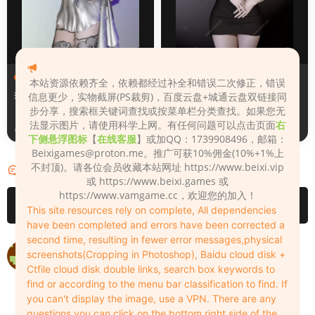
人物（Looks）
人物（Looks）
本站资源依赖齐全，依赖都经过补全和错误二次修正，错误
李翎儿
130_Lina
信息更少，实物截屏(PS裁剪)，百度云盘+城通云盘双链接同
步分享，搜索框关键词查找或按菜单栏分类查找。如果您无
法显示图片，请使用科学上网。有任何问题可以点击页面
右
3天前
3天前
下侧悬浮图标
【
在线客服
】或加QQ：1739908496，邮箱：
Beixigames@proton.me
。推广可获10%佣金(10%+1%上
不封顶)。请各位会员收藏本站网址 https://www.beixi.vip
评论
2
或 https://www.beixi.games 或
https://www.vamgame.cc，欢迎您的加入！
请先
登录
This site resources rely on complete, All dependencies
have been completed and errors have been corrected a
second time, resulting in fewer error messages,physical
你這人物檔案是錯的跟圖片不一樣...
screenshots(Cropping in Photoshop), Baidu cloud disk +
Ctfile cloud disk double links, search box keywords to
kypss951351
2023-01-17
0
find or according to the menu bar classification to find. If
可能是串图了，不好意思
you can't display the image, use a VPN. There are any
questions you can click on the bottom right side of the