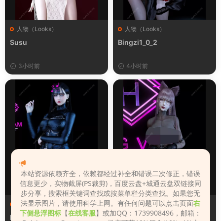
人物（Looks）
人物（Looks）
Susu
Bingzi1_0_2
3小时前
4小时前
本站资源依赖齐全，依赖都经过补全和错误二次修正，错误
信息更少，实物截屏(PS裁剪)，百度云盘+城通云盘双链接同
步分享，搜索框关键词查找或按菜单栏分类查找。如果您无
法显示图片，请使用科学上网。有任何问题可以点击页面
右
人物（Looks）
人物（Looks）
下侧悬浮图标
【
在线客服
】或加QQ：1739908496，邮箱：
Monica_2_2_2
Lizhen2025