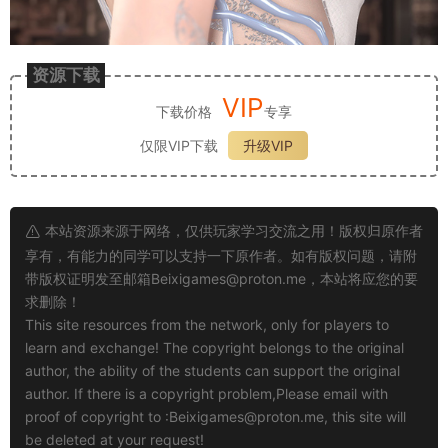
资源下载
VIP
下载价格
专享
仅限VIP下载
升级VIP
本站资源来源于网络，仅供玩家学习交流之用！版权归原作者
享有，有能力的同学可以支持一下原作者。如有版权问题，请附
带版权证明发至邮箱
Beixigames@proton.me
，本站将应您的要
求删除！
This site resources from the network, only for players to
learn and exchange! The copyright belongs to the original
author, the ability of the students can support the original
author. If there is a copyright problem,Please email with
proof of copyright to :
Beixigames@proton.me
, this site will
be deleted at your request!