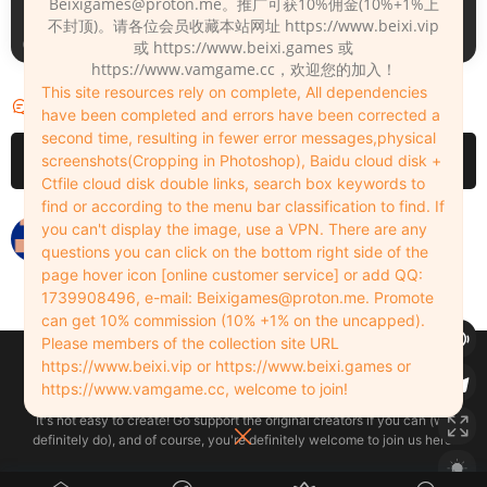
Beixigames@proton.me
。推广可获10%佣金(10%+1%上
不封顶)。请各位会员收藏本站网址 https://www.beixi.vip
5小时前
22小时前
或 https://www.beixi.games 或
https://www.vamgame.cc，欢迎您的加入！
This site resources rely on complete, All dependencies
评论
2
have been completed and errors have been corrected a
second time, resulting in fewer error messages,physical
请先
登录
screenshots(Cropping in Photoshop), Baidu cloud disk +
Ctfile cloud disk double links, search box keywords to
find or according to the menu bar classification to find. If
dddd
you can't display the image, use a VPN. There are any
questions you can click on the bottom right side of the
zhoulanlan
2022-12-03
0
page hover icon [online customer service] or add QQ:
1739908496, e-mail:
Beixigames@proton.me
. Promote
can get 10% commission (10% +1% on the uncapped).
Please members of the collection site URL
Copyleft © 2022-2026 beixi.vip - All Rights Freedom！
https://www.beixi.vip or https://www.beixi.games or
创作不易！有能力的同学可以去支持一下原创作者（我们绝对支持），当然
https://www.vamgame.cc, welcome to join!
了，您加入这里我们也绝对欢迎！
It's not easy to create! Go support the original creators if you can (we
definitely do), and of course, you're definitely welcome to join us here!