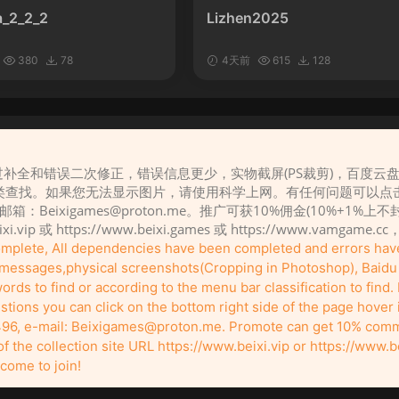
_2_2_2
Lizhen2025
380
78
4天前
615
128
补全和错误二次修正，错误信息更少，实物截屏(PS裁剪)，百度云
请先
登录
类查找。如果您无法显示图片，请使用科学上网。有任何问题可以点
，邮箱：
Beixigames@proton.me
。推广可获10%佣金(10%+1%上
eixi.vip 或 https://www.beixi.games 或 https://www.vamg
complete, All dependencies have been completed and errors ha
r messages,physical screenshots(Cropping in Photoshop), Baidu c
rds to find or according to the menu bar classification to find. I
tions you can click on the bottom right side of the page hover
96, e-mail:
Beixigames@proton.me
. Promote can get 10% comm
Copyleft © 2022-2026 beixi.vip - All Rights Freedom！
the collection site URL https://www.beixi.vip or https://www.b
有能力的同学可以去支持一下原创作者（我们绝对支持），当然了，您加入这里我们
pport the original creators if you can (we definitely do), and of course, you're defi
come to join!