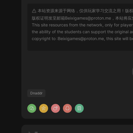
本站资源来源于网络，仅供玩家学习交流之用！版权
版权证明发至邮箱
Beixigames@proton.me
，本站将应
This site resources from the network, only for playe
the ability of the students can support the original a
copyright to :
Beixigames@proton.me
, this site will
Dnaddr