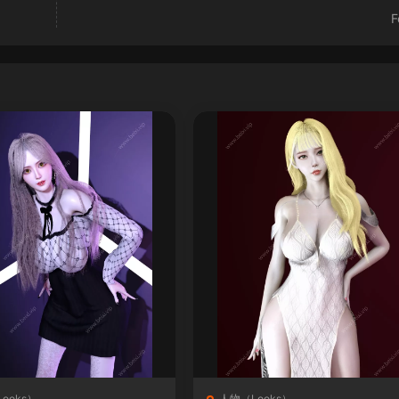
F
ooks）
人物（Looks）