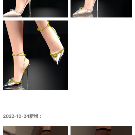
2022-10-24新增：