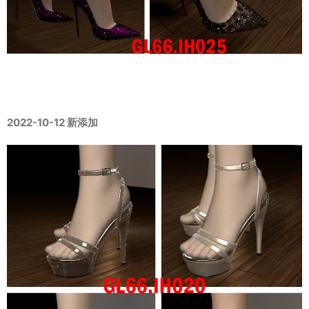
2022-10-12 新添加