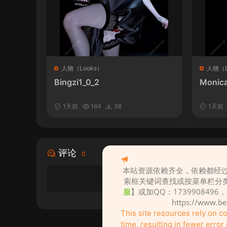
人物（Looks）
人物（L
Bingzi1_0_2
Monica
1天前
164
38
1天前
评论
0
本站资源依赖齐全，依赖都经过
索框关键词查找或按菜单栏分
服
】或加QQ：1739908496
https://www.b
This site resources rely on 
time, resulting in fewer erro