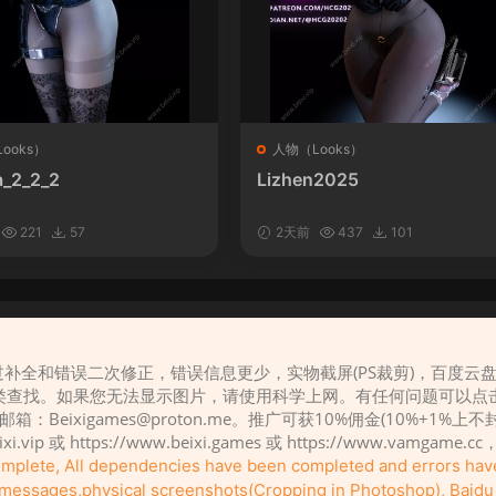
ooks）
人物（Looks）
_2_2_2
Lizhen2025
221
57
2天前
437
101
补全和错误二次修正，错误信息更少，实物截屏(PS裁剪)，百度云
请先
登录
类查找。如果您无法显示图片，请使用科学上网。有任何问题可以点
，邮箱：
Beixigames@proton.me
。推广可获10%佣金(10%+1%上
eixi.vip 或 https://www.beixi.games 或 https://www.vamg
complete, All dependencies have been completed and errors ha
r messages,physical screenshots(Cropping in Photoshop), Baidu c