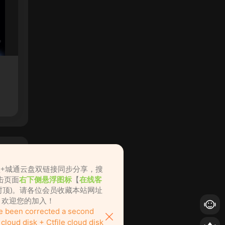
盘+城通云盘双链接同步分享，搜
击页面
右下侧悬浮图标
【
在线客
不封顶)。请各位会员收藏本站网址
ame.cc，欢迎您的加入！
ve been corrected a second
loud disk + Ctfile cloud disk