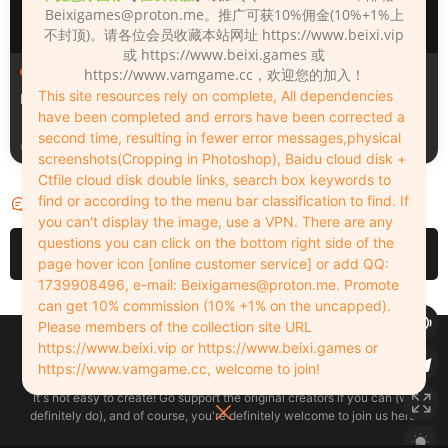
Beixigames@proton.me
。推广可获10%佣金(10%+1%上
不封顶)。请各位会员收藏本站网址 https://www.beixi.vip
或 https://www.beixi.games 或
人物（Looks）
人物（Looks）
https://www.vamgame.cc，欢迎您的加入！
This site resources rely on complete, All dependencies
Monica_2_2_2
Lizhen2025
have been completed and errors have been corrected a
second time, resulting in fewer error messages,physical
3天前
4天前
screenshots(Cropping in Photoshop), Baidu cloud disk +
Ctfile cloud disk double links, search box keywords to
find or according to the menu bar classification to find. If
评论
0
you can't display the image, use a VPN. There are any
questions you can click on the bottom right side of the
请先
登录
page hover icon [online customer service] or add QQ:
1739908496, e-mail:
Beixigames@proton.me
. Promote
can get 10% commission (10% +1% on the uncapped).
Please members of the collection site URL
Copyleft © 2022-2026 beixi.vip - All Rights Freedom！
https://www.beixi.vip or https://www.beixi.games or
创作不易！有能力的同学可以去支持一下原创作者（我们绝对支持），当然
https://www.vamgame.cc, welcome to join!
了，您加入这里我们也绝对欢迎！
It's not easy to create! Go support the original creators if you can (we
definitely do), and of course, you're definitely welcome to join us here!