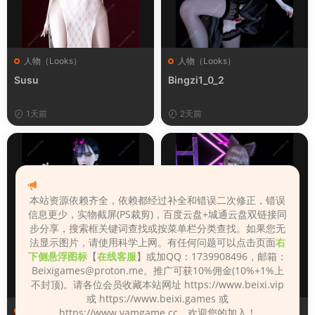
人物（Looks）
人物（Looks）
Susu
Bingzi1_0_2
1天前
2天前
本站资源依赖齐全，依赖都经过补全和错误二次修正，错误
信息更少，实物截屏(PS裁剪)，百度云盘+城通云盘双链接同
步分享，搜索框关键词查找或按菜单栏分类查找。如果您无
法显示图片，请使用科学上网。有任何问题可以点击页面
右
下侧悬浮图标
【
在线客服
】或加QQ：1739908496，邮箱：
Beixigames@proton.me
。推广可获10%佣金(10%+1%上
不封顶)。请各位会员收藏本站网址 https://www.beixi.vip
或 https://www.beixi.games 或
人物（Looks）
人物（Looks）
https://www.vamgame.cc，欢迎您的加入！