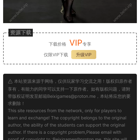
资源下载
VIP
下载价格
专享
仅限VIP下载
升级VIP
本站资源来源于网络，仅供玩家学习交流之用！版权归原作者
享有，有能力的同学可以支持一下原作者。如有版权问题，请附
带版权证明发至邮箱
Beixigames@proton.me
，本站将应您的要
求删除！
This site resources from the network, only for players to
learn and exchange! The copyright belongs to the original
author, the ability of the students can support the original
author. If there is a copyright problem,Please email with
proof of copyright to :
Beixigames@proton.me
, this site will