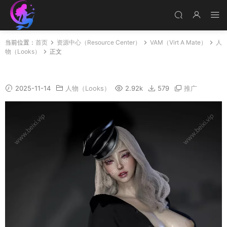
当前位置：
首页
资源中心（Resource Center）
VAM（Virt A Mate）
人
物（Looks）
正文
最强骚鸡
2025-11-14
人物（Looks）
2.92k
579
推广