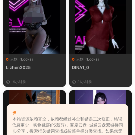
人物（Looks）
人物（Looks）
Lizhen2025
DINA1_0
19小时前
21小时前
本站资源依赖齐全，依赖都经过补全和错误二次修正，错误
信息更少，实物截屏(PS裁剪)，百度云盘+城通云盘双链接同
步分享，搜索框关键词查找或按菜单栏分类查找。如果您无