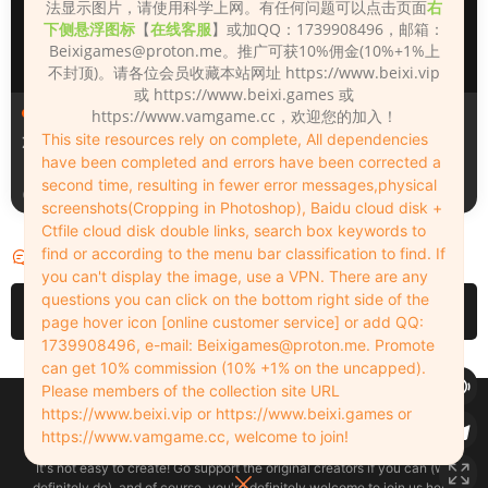
法显示图片，请使用科学上网。有任何问题可以点击页面
右
下侧悬浮图标
【
在线客服
】或加QQ：1739908496，邮箱：
Beixigames@proton.me
。推广可获10%佣金(10%+1%上
不封顶)。请各位会员收藏本站网址 https://www.beixi.vip
或 https://www.beixi.games 或
人物（Looks）
人物（Looks）
https://www.vamgame.cc，欢迎您的加入！
This site resources rely on complete, All dependencies
Zane
Xiaoyu
have been completed and errors have been corrected a
second time, resulting in fewer error messages,physical
1天前
3天前
screenshots(Cropping in Photoshop), Baidu cloud disk +
Ctfile cloud disk double links, search box keywords to
find or according to the menu bar classification to find. If
评论
0
you can't display the image, use a VPN. There are any
questions you can click on the bottom right side of the
请先
登录
page hover icon [online customer service] or add QQ:
1739908496, e-mail:
Beixigames@proton.me
. Promote
can get 10% commission (10% +1% on the uncapped).
Please members of the collection site URL
Copyleft © 2022-2026 beixi.vip - All Rights Freedom！
https://www.beixi.vip or https://www.beixi.games or
创作不易！有能力的同学可以去支持一下原创作者（我们绝对支持），当然
https://www.vamgame.cc, welcome to join!
了，您加入这里我们也绝对欢迎！
It's not easy to create! Go support the original creators if you can (we
definitely do), and of course, you're definitely welcome to join us here!