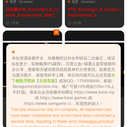
场景（Scenes）
场景（Scenes）
汉化版NTR_Schoolgirl_8_Cu
NTR_Schoolgirl_8_Custom_
stom_Expressions_2&NTR
Expressions_2
女学生8自定义表情
2天前
2天前
荐
本站资源依赖齐全，依赖都经过补全和错误二次修正，错误
信息更少，实物截屏(PS裁剪)，百度云盘+城通云盘双链接同
步分享，搜索框关键词查找或按菜单栏分类查找。如果您无
法显示图片，请使用科学上网。有任何问题可以点击页面
右
下侧悬浮图标
【
在线客服
】或加QQ：1739908496，邮箱：
Beixigames@proton.me
。推广可获10%佣金(10%+1%上
不封顶)。请各位会员收藏本站网址 https://www.beixi.vip
或 https://www.beixi.games 或
场景（Scenes）
场景（Scenes）
https://www.vamgame.cc，欢迎您的加入！
This site resources rely on complete, All dependencies
汉化版Fall_Of_Dynasty_Silh
Fall_Of_Dynasty_Silhouette
have been completed and errors have been corrected a
ouette_Play_Bug_Fixed_2&
_Play_Bug_Fixed_2
second time, resulting in fewer error messages,physical
《王朝陨落》剪影玩法修复版
5天前
5天前