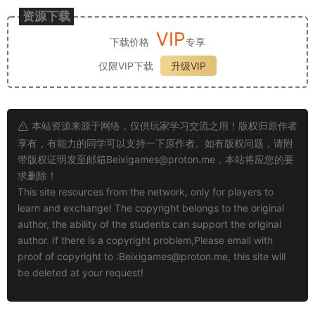
资源下载
VIP
下载价格
专享
仅限VIP下载
升级VIP
本站资源来源于网络，仅供玩家学习交流之用！版权归原作者
享有，有能力的同学可以支持一下原作者。如有版权问题，请附
带版权证明发至邮箱
Beixigames@proton.me
，本站将应您的要
求删除！
This site resources from the network, only for players to
learn and exchange! The copyright belongs to the original
author, the ability of the students can support the original
author. If there is a copyright problem,Please email with
proof of copyright to :
Beixigames@proton.me
, this site will
be deleted at your request!