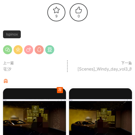
9
0
Ispinox
上一篇
下一篇
蓝汐
[Scenes]_Windy_day_vol3_8
猜你喜欢
荐