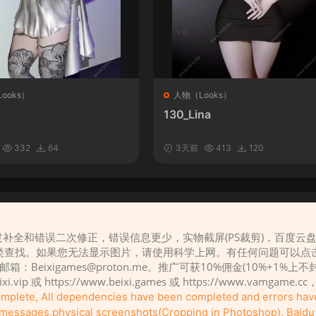
ooks）
人物（Looks）
130_Lina
332
64
3天前
413
120
补全和错误二次修正，错误信息更少，实物截屏(PS裁剪)，百度云
请先
登录
类查找。如果您无法显示图片，请使用科学上网。有任何问题可以点
，邮箱：
Beixigames@proton.me
。推广可获10%佣金(10%+1%上
eixi.vip 或 https://www.beixi.games 或 https://www.vamg
complete, All dependencies have been completed and errors ha
r messages,physical screenshots(Cropping in Photoshop), Baidu c