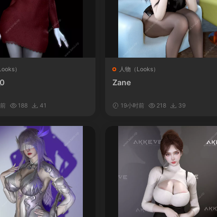
ooks）
人物（Looks）
_0
Zane
时前
188
41
19小时前
218
39