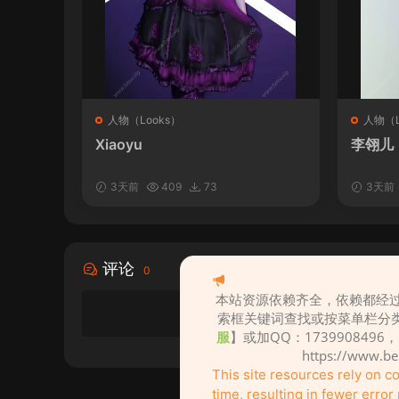
人物（Looks）
人物（L
Xiaoyu
李翎儿
3天前
409
73
3天前
评论
0
本站资源依赖齐全，依赖都经过
索框关键词查找或按菜单栏分
服
】或加QQ：1739908496
https://www.b
This site resources rely on 
time, resulting in fewer erro