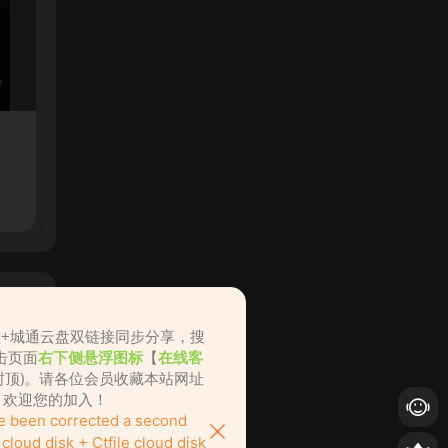
盘+城通云盘双链接同步分享，搜
击页面
右下侧悬浮图标
【
在线客
不封顶)。请各位会员收藏本站网址
ame.cc，欢迎您的加入！
ve been corrected a second
loud disk + Ctfile cloud disk