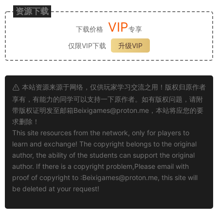
资源下载
VIP
下载价格
专享
仅限VIP下载
升级VIP
本站资源来源于网络，仅供玩家学习交流之用！版权归原作者
享有，有能力的同学可以支持一下原作者。如有版权问题，请附
带版权证明发至邮箱
Beixigames@proton.me
，本站将应您的要
求删除！
This site resources from the network, only for players to
learn and exchange! The copyright belongs to the original
author, the ability of the students can support the original
author. If there is a copyright problem,Please email with
proof of copyright to :
Beixigames@proton.me
, this site will
be deleted at your request!