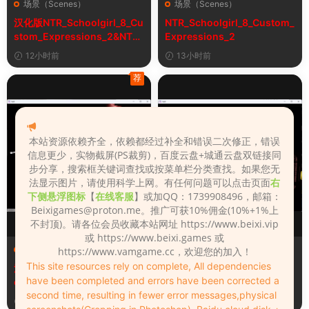
场景（Scenes）
场景（Scenes）
汉化版NTR_Schoolgirl_8_Cu
NTR_Schoolgirl_8_Custom_
stom_Expressions_2&NTR
Expressions_2
女学生8自定义表情
12小时前
13小时前
荐
本站资源依赖齐全，依赖都经过补全和错误二次修正，错误
信息更少，实物截屏(PS裁剪)，百度云盘+城通云盘双链接同
步分享，搜索框关键词查找或按菜单栏分类查找。如果您无
法显示图片，请使用科学上网。有任何问题可以点击页面
右
下侧悬浮图标
【
在线客服
】或加QQ：1739908496，邮箱：
Beixigames@proton.me
。推广可获10%佣金(10%+1%上
不封顶)。请各位会员收藏本站网址 https://www.beixi.vip
或 https://www.beixi.games 或
场景（Scenes）
场景（Scenes）
https://www.vamgame.cc，欢迎您的加入！
This site resources rely on complete, All dependencies
汉化版Fall_Of_Dynasty_Silh
Fall_Of_Dynasty_Silhouette
have been completed and errors have been corrected a
ouette_Play_Bug_Fixed_2&
_Play_Bug_Fixed_2
second time, resulting in fewer error messages,physical
《王朝陨落》剪影玩法修复版
3天前
3天前