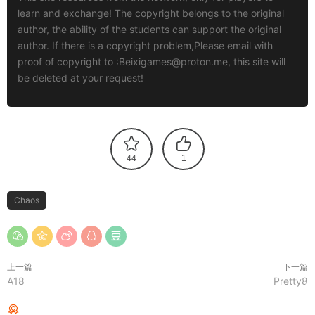
learn and exchange! The copyright belongs to the original
author, the ability of the students can support the original
author. If there is a copyright problem,Please email with
proof of copyright to :
Beixigames@proton.me
, this site will
be deleted at your request!
44
1
Chaos
上一篇
下一篇
A18
Pretty8
猜你喜欢