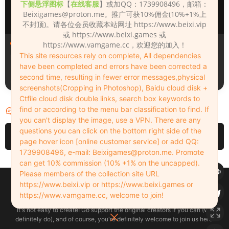
下侧悬浮图标
【
在线客服
】或加QQ：1739908496，邮箱：
Beixigames@proton.me
。推广可获10%佣金(10%+1%上
不封顶)。请各位会员收藏本站网址 https://www.beixi.vip
或 https://www.beixi.games 或
人物（Looks）
人物（Looks）
https://www.vamgame.cc，欢迎您的加入！
This site resources rely on complete, All dependencies
Monica_2_2_2
Lizhen2025
have been completed and errors have been corrected a
second time, resulting in fewer error messages,physical
3天前
4天前
screenshots(Cropping in Photoshop), Baidu cloud disk +
Ctfile cloud disk double links, search box keywords to
find or according to the menu bar classification to find. If
评论
0
you can't display the image, use a VPN. There are any
questions you can click on the bottom right side of the
请先
登录
page hover icon [online customer service] or add QQ:
1739908496, e-mail:
Beixigames@proton.me
. Promote
can get 10% commission (10% +1% on the uncapped).
Please members of the collection site URL
Copyleft © 2022-2026 beixi.vip - All Rights Freedom！
https://www.beixi.vip or https://www.beixi.games or
创作不易！有能力的同学可以去支持一下原创作者（我们绝对支持），当然
https://www.vamgame.cc, welcome to join!
了，您加入这里我们也绝对欢迎！
It's not easy to create! Go support the original creators if you can (we
definitely do), and of course, you're definitely welcome to join us here!