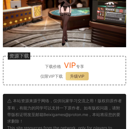
资源下载
VIP
下载价格
专享
仅限VIP下载
升级VIP
本站资源来源于网络，仅供玩家学习交流之用！版权归原作者
享有，有能力的同学可以支持一下原作者。如有版权问题，请附
带版权证明发至邮箱
Beixigames@proton.me
，本站将应您的要
求删除！
This site resources from the network, only for players to