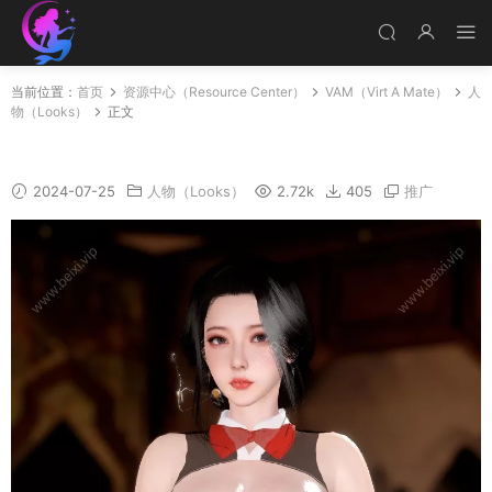
当前位置：
首页
资源中心（Resource Center）
VAM（Virt A Mate）
人
物（Looks）
正文
程潇潇-美女荷官
2024-07-25
人物（Looks）
2.72k
405
推广