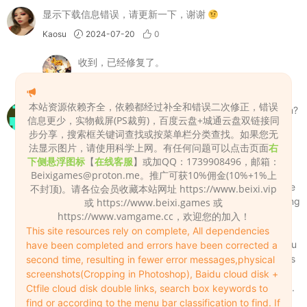
显示下载信息错误，请更新一下，谢谢
Kaosu
2024-07-20
0
收到，已经修复了。
Admin
2024-07-20
0
本站资源依赖齐全，依赖都经过补全和错误二次修正，错误
Can you upload resources to mega.nz or pixeldrain.com?
信息更少，实物截屏(PS裁剪)，百度云盘+城通云盘双链接同
I'm not Chinese but i'm VIP and i'm struggling to
步分享，搜索框关键词查找或按菜单栏分类查找。如果您无
download resources from baidu and ctfiles
法显示图片，请使用科学上网。有任何问题可以点击页面
右
nagiya672
2024-07-21
0
下侧悬浮图标
【
在线客服
】或加QQ：1739908496，邮箱：
Beixigames@proton.me
。推广可获10%佣金(10%+1%上
Sorry, for users outside of China, if you can’t use
不封顶)。请各位会员收藏本站网址 https://www.beixi.vip
Baidu Cloud Drive, then you can use the following
或 https://www.beixi.games 或
https://www.vamgame.cc，欢迎您的加入！
Ctfile Cloud Drive (城通网盘) to download, the
contents of these two download links are
This site resources rely on complete, All dependencies
synchronized and the content is the same. Baidu
have been completed and errors have been corrected a
Cloud Drive is normally accessible to some users
second time, resulting in fewer error messages,physical
outside of China, and Ctfile Cloud Drive is
screenshots(Cropping in Photoshop), Baidu cloud disk +
normally accessible to all users outside of China.
Ctfile cloud disk double links, search box keywords to
Pixeldrain.com is not very convenient for users
find or according to the menu bar classification to find. If