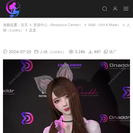
当前位置：
首页
资源中心（Resource Center）
VAM（Virt A Mate）
人
物（Looks）
正文
Yuan_v2【链接已修复】
2024-07-20
人物（Looks）
3.28k
497
推广