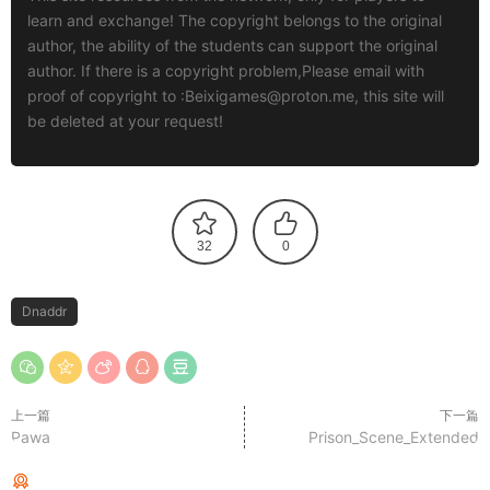
learn and exchange! The copyright belongs to the original
author, the ability of the students can support the original
author. If there is a copyright problem,Please email with
proof of copyright to :
Beixigames@proton.me
, this site will
be deleted at your request!
32
0
Dnaddr
上一篇
下一篇
Pawa
Prison_Scene_Extended
猜你喜欢