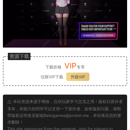
资源下载
VIP
下载价格
专享
仅限VIP下载
升级VIP
本站资源来源于网络，仅供玩家学习交流之用！版权归原作者
享有，有能力的同学可以支持一下原作者。如有版权问题，请附
带版权证明发至邮箱
Beixigames@proton.me
，本站将应您的要
求删除！
This site resources from the network, only for players to