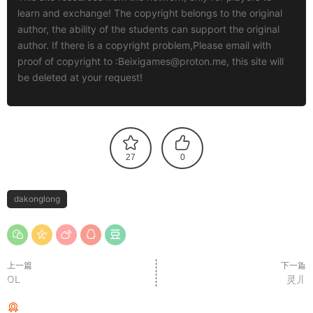
learn and exchange! The copyright belongs to the original
author, the ability of the students can support the original
author. If there is a copyright problem,Please email with
proof of copyright to :
Beixigames@proton.me
, this site will
be deleted at your request!
27
0
dakonglong
上一篇
下一篇
OL
灵儿
猜你喜欢