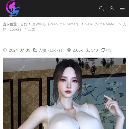
当前位置：
首页
资源中心（Resource Center）
VAM（Virt A Mate）
人
物（Looks）
正文
喵喵嫂
2024-07-09
人物（Looks）
2.66k
346
推广