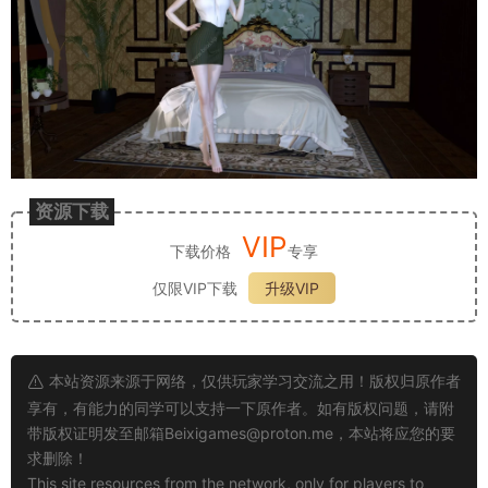
资源下载
VIP
下载价格
专享
仅限VIP下载
升级VIP
本站资源来源于网络，仅供玩家学习交流之用！版权归原作者
享有，有能力的同学可以支持一下原作者。如有版权问题，请附
带版权证明发至邮箱
Beixigames@proton.me
，本站将应您的要
求删除！
This site resources from the network, only for players to