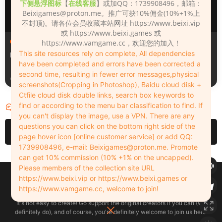
下侧悬浮图标
【
在线客服
】或加QQ：1739908496，邮箱：
Beixigames@proton.me
。推广可获10%佣金(10%+1%上
不封顶)。请各位会员收藏本站网址 https://www.beixi.vip
或 https://www.beixi.games 或
人物（Looks）
人物（Looks）
https://www.vamgame.cc，欢迎您的加入！
This site resources rely on complete, All dependencies
Monica_2_2_2
Lizhen2025
have been completed and errors have been corrected a
second time, resulting in fewer error messages,physical
24小时前
2天前
screenshots(Cropping in Photoshop), Baidu cloud disk +
Ctfile cloud disk double links, search box keywords to
find or according to the menu bar classification to find. If
评论
0
you can't display the image, use a VPN. There are any
questions you can click on the bottom right side of the
请先
登录
page hover icon [online customer service] or add QQ:
1739908496, e-mail:
Beixigames@proton.me
. Promote
can get 10% commission (10% +1% on the uncapped).
Please members of the collection site URL
Copyleft © 2022-2026 beixi.vip - All Rights Freedom！
https://www.beixi.vip or https://www.beixi.games or
创作不易！有能力的同学可以去支持一下原创作者（我们绝对支持），当然
https://www.vamgame.cc, welcome to join!
了，您加入这里我们也绝对欢迎！
It's not easy to create! Go support the original creators if you can (we
definitely do), and of course, you're definitely welcome to join us here!