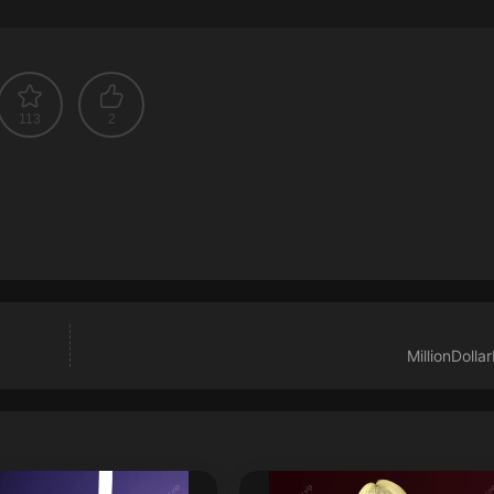
113
2
MillionDolla