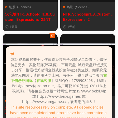
场景（Scenes）
场景（Scenes）
汉化版NTR_Schoolgirl_8_Cu
NTR_Schoolgirl_8_Custom_
stom_Expressions_2&NTR
Expressions_2
女学生8自定义表情
1天前
1天前
荐
本站资源依赖齐全，依赖都经过补全和错误二次修正，错误
信息更少，实物截屏(PS裁剪)，百度云盘+城通云盘双链接同
步分享，搜索框关键词查找或按菜单栏分类查找。如果您无
法显示图片，请使用科学上网。有任何问题可以点击页面
右
下侧悬浮图标
【
在线客服
】或加QQ：1739908496，邮箱：
Beixigames@proton.me
。推广可获10%佣金(10%+1%上
不封顶)。请各位会员收藏本站网址 https://www.beixi.vip
或 https://www.beixi.games 或
场景（Scenes）
场景（Scenes）
https://www.vamgame.cc，欢迎您的加入！
This site resources rely on complete, All dependencies
汉化版Fall_Of_Dynasty_Silh
Fall_Of_Dynasty_Silhouette
have been completed and errors have been corrected a
ouette_Play_Bug_Fixed_2&
_Play_Bug_Fixed_2