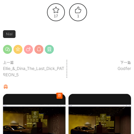
17
1
Nial
上一篇
下一篇
Ellie_&_Dina_The_Last_Dick_PAT
Godfer
REON_5
猜你喜欢
荐