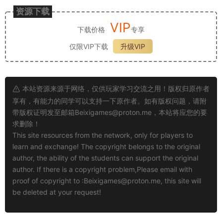
资源下载
VIP
下载价格
专享
仅限VIP下载
升级VIP
本站资源来源于网络，仅供玩家学习交流之用！版权归原作者
享有，有能力的同学可以支持一下原作者。如有版权问题，请附
带版权证明发至邮箱
Beixigames@proton.me
，本站将应您的要
求删除！
This site resources from the network, only for players to
learn and exchange! The copyright belongs to the original
author, the ability of the students can support the original
author. If there is a copyright problem,Please email with
proof of copyright to :
Beixigames@proton.me
, this site will
be deleted at your request!