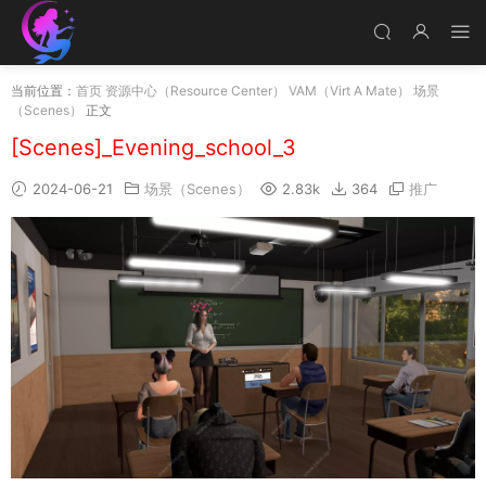
当前位置：
首页
资源中心（Resource Center）
VAM（Virt A Mate）
场景
（Scenes）
正文
[Scenes]_Evening_school_3
2024-06-21
场景（Scenes）
2.83k
364
推广