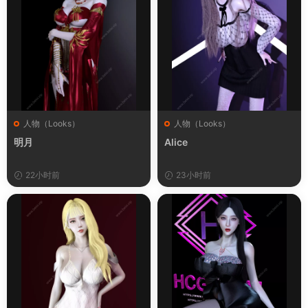
人物（Looks）
人物（Looks）
明月
Alice
22小时前
23小时前