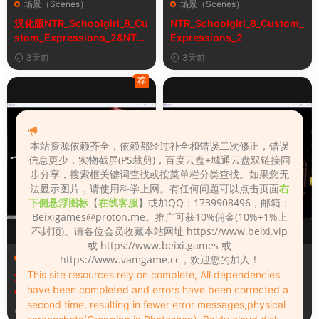
场景（Scenes）
场景（Scenes）
汉化版NTR_Schoolgirl_8_Cu
NTR_Schoolgirl_8_Custom_
stom_Expressions_2&NTR
Expressions_2
女学生8自定义表情
3天前
3天前
荐
本站资源依赖齐全，依赖都经过补全和错误二次修正，错误
信息更少，实物截屏(PS裁剪)，百度云盘+城通云盘双链接同
步分享，搜索框关键词查找或按菜单栏分类查找。如果您无
法显示图片，请使用科学上网。有任何问题可以点击页面
右
下侧悬浮图标
【
在线客服
】或加QQ：1739908496，邮箱：
Beixigames@proton.me
。推广可获10%佣金(10%+1%上
不封顶)。请各位会员收藏本站网址 https://www.beixi.vip
或 https://www.beixi.games 或
场景（Scenes）
场景（Scenes）
https://www.vamgame.cc，欢迎您的加入！
This site resources rely on complete, All dependencies
汉化版Fall_Of_Dynasty_Silh
Fall_Of_Dynasty_Silhouette
have been completed and errors have been corrected a
ouette_Play_Bug_Fixed_2&
_Play_Bug_Fixed_2
second time, resulting in fewer error messages,physical
《王朝陨落》剪影玩法修复版
6天前
6天前