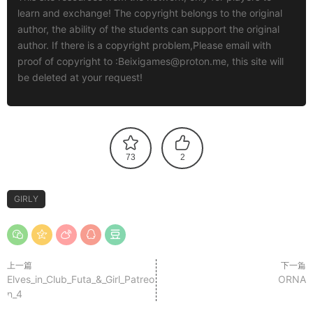
learn and exchange! The copyright belongs to the original
author, the ability of the students can support the original
author. If there is a copyright problem,Please email with
proof of copyright to :
Beixigames@proton.me
, this site will
be deleted at your request!
73
2
GIRLY
上一篇
下一篇
Elves_in_Club_Futa_&_Girl_Patreo
ORNA
n_4