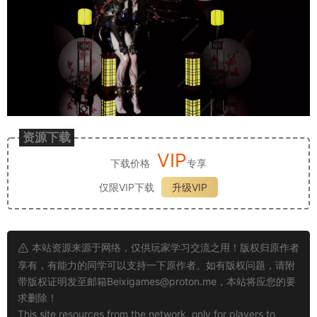
资源下载
VIP
下载价格
专享
仅限VIP下载
升级VIP
本站资源来源于网络，仅供玩家学习交流之用！版权归原作者
享有，有能力的同学可以支持一下原作者。如有版权问题，请附
带版权证明发至邮箱
Beixigames@proton.me
，本站将应您的要
求删除！
This site resources from the network, only for players to