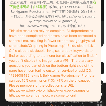
法显示图片，请使用科学上网。有任何问题可以点击页面
右
下侧悬浮图标
【
在线客服
】或加QQ：1739908496，邮箱：
Beixigames@proton.me
。推广可获10%佣金(10%+1%上
不封顶)。请各位会员收藏本站网址 https://www.beixi.vip
或 https://www.beixi.games 或
人物（Looks）
人物（Looks）
https://www.vamgame.cc，欢迎您的加入！
This site resources rely on complete, All dependencies
Monica_2_2_2
Lizhen2025
have been completed and errors have been corrected a
second time, resulting in fewer error messages,physical
3天前
3天前
screenshots(Cropping in Photoshop), Baidu cloud disk +
Ctfile cloud disk double links, search box keywords to
find or according to the menu bar classification to find. If
评论
0
you can't display the image, use a VPN. There are any
questions you can click on the bottom right side of the
请先
登录
page hover icon [online customer service] or add QQ:
1739908496, e-mail:
Beixigames@proton.me
. Promote
can get 10% commission (10% +1% on the uncapped).
Please members of the collection site URL
Copyleft © 2022-2026 beixi.vip - All Rights Freedom！
https://www.beixi.vip or https://www.beixi.games or
创作不易！有能力的同学可以去支持一下原创作者（我们绝对支持），当然
https://www.vamgame.cc, welcome to join!
了，您加入这里我们也绝对欢迎！
It's not easy to create! Go support the original creators if you can (we