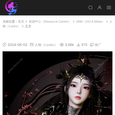
当前位置：
首页
资源中心（Resource Center）
VAM（Virt A Mate）
人
物（Looks）
正文
A07
2024-06-03
人物（Looks）
3.66k
573
推广