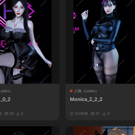
ooks）
人物（Looks）
1_0_2
Monica_2_2_2
前
28
5
2小时前
41
9