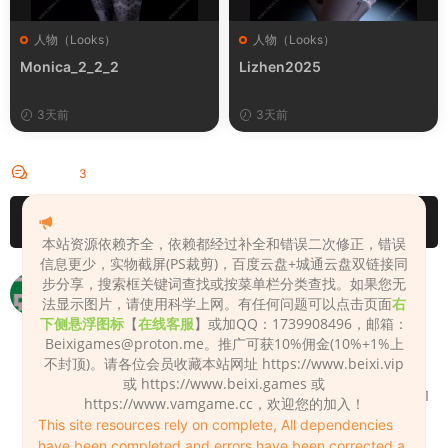
人物（Looks）
人物（Looks）
Monica_2_2_2
Lizhen2025
3天前
3天前
评论
3
请先
登录
本站资源依赖齐全，依赖都经过补全和错误二次修正，错误
信息更少，实物截屏(PS裁剪)，百度云盘+城通云盘双链接同
步分享，搜索框关键词查找或按菜单栏分类查找。如果您无
为什么放到文件夹下面，vam里面没有人物
法显示图片，请使用科学上网。有任何问题可以点击页面
右
caibinxz
2024-05-08
0
下侧悬浮图标
【
在线客服
】或加QQ：1739908496，邮箱：
Beixigames@proton.me
。推广可获10%佣金(10%+1%上
有些人物有兼容问题，特别是最新版的1.22.0.2和
不封顶)。请各位会员收藏本站网址 https://www.beixi.vip
1.22.0.3VAM和整合性版VAM，建议你用1.22.0.1的
或 https://www.beixi.games 或
纯净版VAM，或者你用我那个版本的vam（1.22.0.1
https://www.vamgame.cc，欢迎您的加入！
纯净版+MMDplayer4.3.1破解修复版），下载见
This site resources rely on complete, All dependencies
https://vam.beixi.top/7944.html 你这个vam也别
have been completed and errors have been corrected a