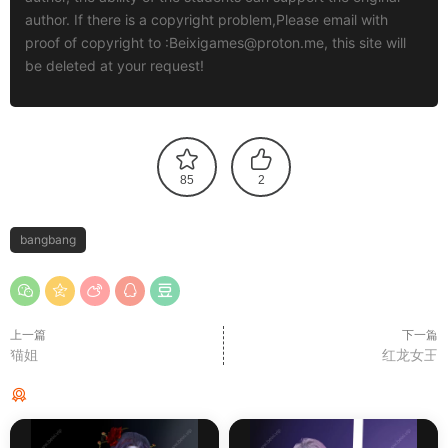
author. If there is a copyright problem,Please email with
proof of copyright to :
Beixigames@proton.me
, this site will
be deleted at your request!
85
2
bangbang
上一篇
下一篇
猫姐
红龙女王
猜你喜欢