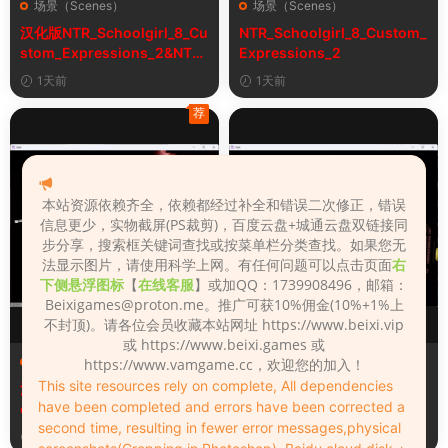
场景（Scenes）
场景（Scenes）
汉化版NTR_Schoolgirl_8_Cu
NTR_Schoolgirl_8_Custom_
stom_Expressions_2&NTR
Expressions_2
女学生8自定义表情
1天前
1天前
荐
本站资源依赖齐全，依赖都经过补全和错误二次修正，错误
信息更少，实物截屏(PS裁剪)，百度云盘+城通云盘双链接同
步分享，搜索框关键词查找或按菜单栏分类查找。如果您无
法显示图片，请使用科学上网。有任何问题可以点击页面
右
下侧悬浮图标
【
在线客服
】或加QQ：1739908496，邮箱：
Beixigames@proton.me
。推广可获10%佣金(10%+1%上
不封顶)。请各位会员收藏本站网址 https://www.beixi.vip
或 https://www.beixi.games 或
场景（Scenes）
场景（Scenes）
https://www.vamgame.cc，欢迎您的加入！
This site resources rely on complete, All dependencies
汉化版Fall_Of_Dynasty_Silh
Fall_Of_Dynasty_Silhouette
have been completed and errors have been corrected a
ouette_Play_Bug_Fixed_2&
_Play_Bug_Fixed_2
second time, resulting in fewer error messages,physical
《王朝陨落》剪影玩法修复版
4天前
4天前