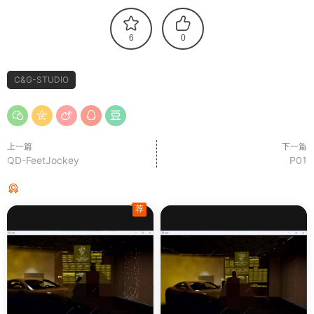
6
0
C&G-STUDIO
上一篇
下一篇
QD-FeetJockey
P01
猜你喜欢
荐