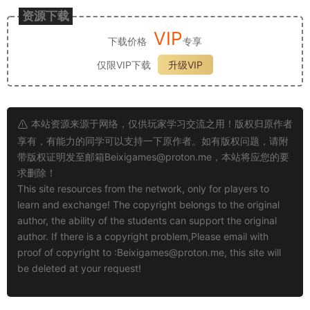
资源下载
VIP
下载价格
专享
仅限VIP下载
升级VIP
本站资源来源于网络，仅供玩家学习交流之用！版权归原作者
享有，有能力的同学可以支持一下原作者。如有版权问题，请附
带版权证明发至邮箱
Beixigames@proton.me
，本站将应您的要
求删除！
This site resources from the network, only for players to
learn and exchange! The copyright belongs to the original
author, the ability of the students can support the original
author. If there is a copyright problem,Please email with
proof of copyright to :
Beixigames@proton.me
, this site will
be deleted at your request!