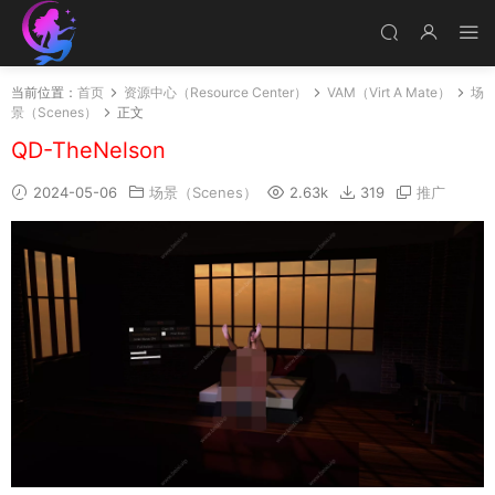
当前位置：
首页
资源中心（Resource Center）
VAM（Virt A Mate）
场
景（Scenes）
正文
QD-TheNelson
2024-05-06
场景（Scenes）
2.63k
319
推广