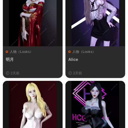
人物（Looks）
人物（Looks）
明月
Alice
2天前
2天前