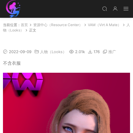
当前位置：
首页
资源中心（Resource Center）
VAM（Virt A Mate）
人
物（Looks）
正文
Kelly
2022-09-09
人物（Looks）
2.01k
176
推广
不含衣服