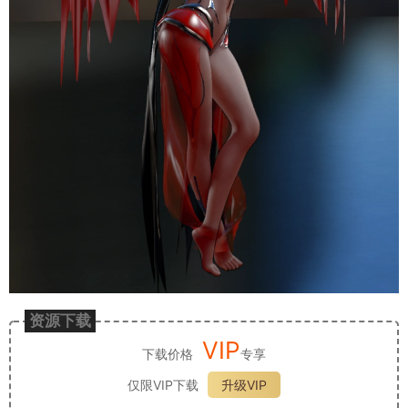
资源下载
VIP
下载价格
专享
仅限VIP下载
升级VIP