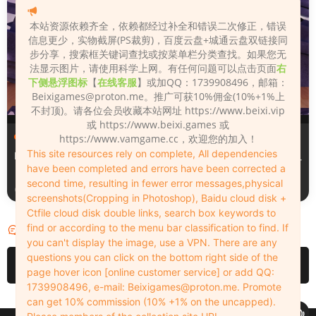
本站资源依赖齐全，依赖都经过补全和错误二次修正，错误
信息更少，实物截屏(PS裁剪)，百度云盘+城通云盘双链接同
步分享，搜索框关键词查找或按菜单栏分类查找。如果您无
法显示图片，请使用科学上网。有任何问题可以点击页面
右
下侧悬浮图标
【
在线客服
】或加QQ：1739908496，邮箱：
Beixigames@proton.me
。推广可获10%佣金(10%+1%上
不封顶)。请各位会员收藏本站网址 https://www.beixi.vip
或 https://www.beixi.games 或
服装（Clothing）
服装（Clothing）
https://www.vamgame.cc，欢迎您的加入！
This site resources rely on complete, All dependencies
Leopard_print_office_suit
Lacquer_leather_two_tone_
have been completed and errors have been corrected a
tight_mini_skirt
second time, resulting in fewer error messages,physical
3周前
3周前
screenshots(Cropping in Photoshop), Baidu cloud disk +
Ctfile cloud disk double links, search box keywords to
find or according to the menu bar classification to find. If
评论
0
you can't display the image, use a VPN. There are any
questions you can click on the bottom right side of the
请先
登录
page hover icon [online customer service] or add QQ:
1739908496, e-mail:
Beixigames@proton.me
. Promote
can get 10% commission (10% +1% on the uncapped).